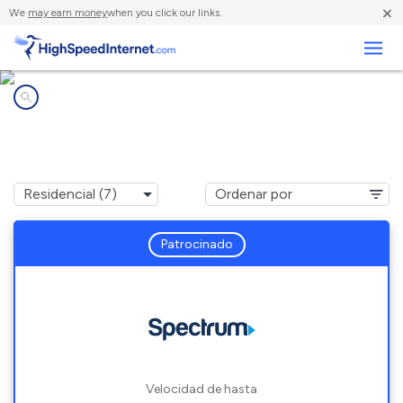
×
We
may earn money
when you click our links.
Negocios
Compañías de Internet en
Melbeta, NE
Patrocinado
Velocidad de hasta