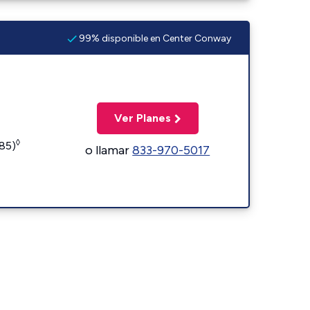
99% disponible en Center Conway
Ver Planes
◊
185)
o llamar
833-970-5017