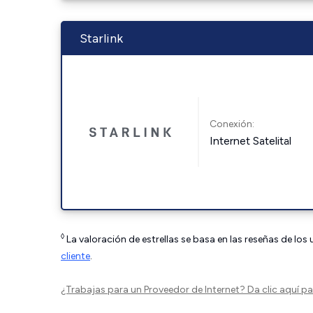
Starlink
Conexión:
Internet Satelital
◊
La valoración de estrellas se basa en las reseñas de los
cliente
.
¿Trabajas para un Proveedor de Internet?
Da clic aquí
par