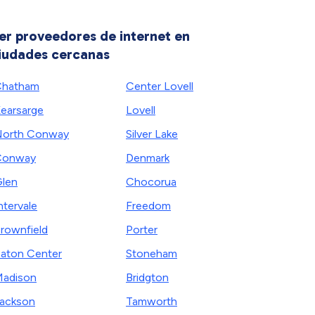
er proveedores de internet en
iudades cercanas
Chatham
Center Lovell
earsarge
Lovell
orth Conway
Silver Lake
Conway
Denmark
len
Chocorua
ntervale
Freedom
rownfield
Porter
aton Center
Stoneham
adison
Bridgton
ackson
Tamworth