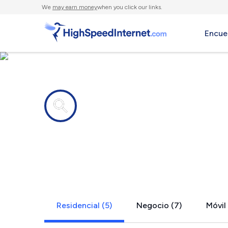
We
may earn money
when you click our links.
Encue
Compañías de Internet en
Center Con
Residencial (5)
Negocio (7)
Móvil 