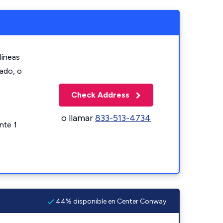
líneas
zado, o
Check Address
o llamar
833-513-4734
nte 1
44% disponible en Center Conway