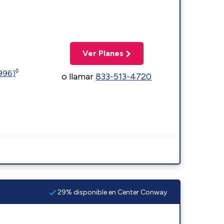
Ver Planes
◊
5996)
o llamar
833-513-4720
29% disponible en Center Conway