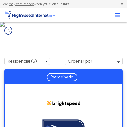
×
We
may earn money
when you click our links.
Negocios
Compañías de Internet en
Frenchtown, NJ
Patrocinado