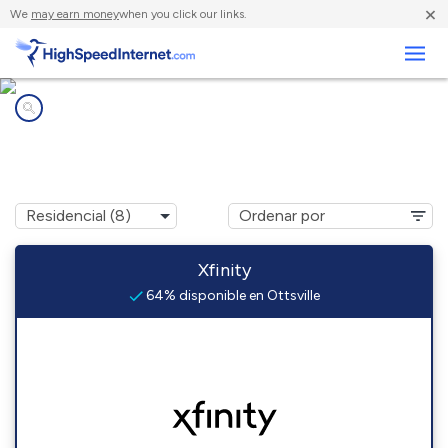
×
We
may earn money
when you click our links.
Negocios
Compañías de Internet en
Ottsville, PA
Xfinity
64% disponible en Ottsville