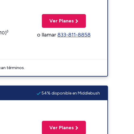
Ver Planes
◊
110)
o llamar
833-811-8858
can términos.
54% disponible en Middlebush
Ver Planes