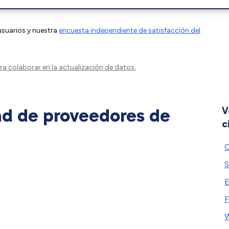
 usuarios y nuestra
encuesta independiente de satisfacción del
a colaborar en la actualización de datos.
ad de proveedores de
V
c
C
S
E
F