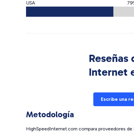
USA
79
Reseñas d
Internet
Escribe una r
Metodología
HighSpeedInternet.com compara proveedores de In