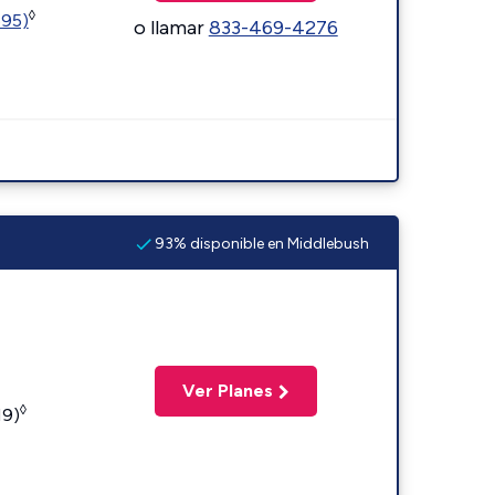
◊
595)
o llamar
833-469-4276
93% disponible en Middlebush
Ver Planes
◊
19)