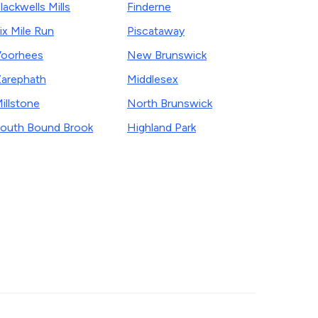
lackwells Mills
Finderne
ix Mile Run
Piscataway
oorhees
New Brunswick
arephath
Middlesex
illstone
North Brunswick
outh Bound Brook
Highland Park