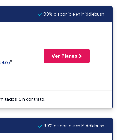
99% disponible en Middlebush
Ver Planes
◊
2440)
imitados. Sin contrato.
99% disponible en Middlebush