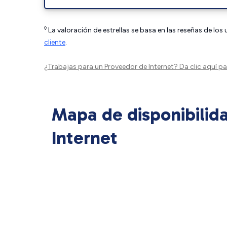
◊
La valoración de estrellas se basa en las reseñas de los
cliente
.
¿Trabajas para un Proveedor de Internet?
Da clic aquí
par
Mapa de disponibilid
Internet