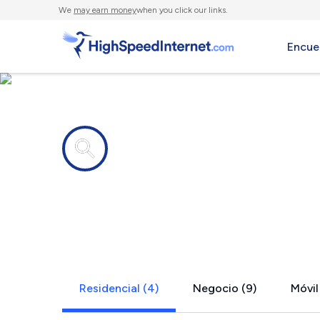
We
may earn money
when you click our links.
Encue
Compañías de Internet en
Middlebush
Residencial (4)
Negocio (9)
Móvil