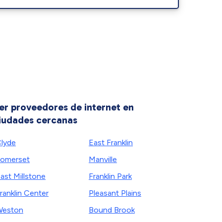
er proveedores de internet en
iudades cercanas
lyde
East Franklin
omerset
Manville
ast Millstone
Franklin Park
ranklin Center
Pleasant Plains
Weston
Bound Brook