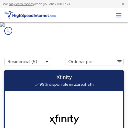
×
We
may earn money
when you click our links.
Negocios
Compañías de Internet en
Zarephath, NJ
Xfinity
99% disponible en Zarephath