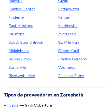
Manville
Clyde
Franklin Center
Bridgewater
Finderne
Raritan
East Millstone
Martinsville
Millstone
Middlesex
South Bound Brook
Six Mile Run
Middlebush
Green Knoll
Bound Brook
Bradley Gardens
Somerville
Voorhees
Blackwells Mills
Pleasant Plains
Tipos de proveedores en Zarephath
Cable
— 97% Cobertura