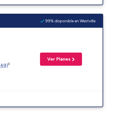
99% disponible en Westville
Ver Planes
◊
449)