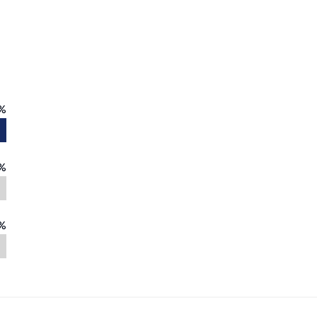
%
%
%