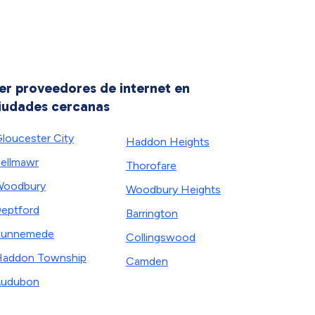
er proveedores de internet en
iudades cercanas
loucester City
Haddon Heights
ellmawr
Thorofare
Woodbury
Woodbury Heights
eptford
Barrington
Runnemede
Collingswood
addon Township
Camden
Audubon