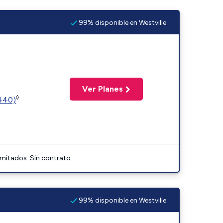
99% disponible en Westville
Ver Planes
◊
2440)
imitados. Sin contrato.
99% disponible en Westville