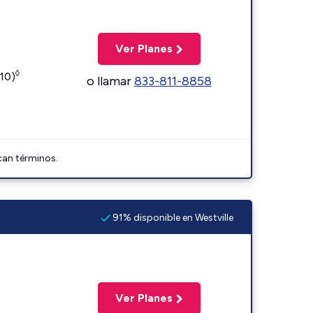
Ver Planes
◊
110)
o llamar
833-811-8858
can términos.
91% disponible en Westville
Ver Planes