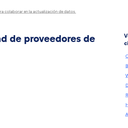
a colaborar en la actualización de datos.
ad de proveedores de
V
c
G
B
D
H