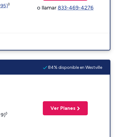
◊
595)
o llamar
833-469-4276
84% disponible en Westville
Ver Planes
◊
19)