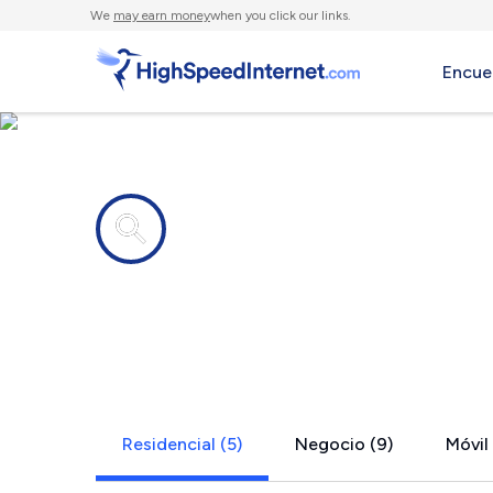
We
may earn money
when you click our links.
Encue
Compañías de Internet en
Westville, 
Residencial (5)
Negocio (9)
Móvil 