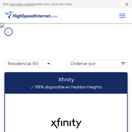
×
We
may earn money
when you click our links.
Negocios
Compañías de Internet en
Haddon Heights, NJ
Xfinity
99% disponible en Haddon Heights