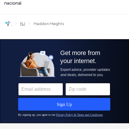
nacional.
›
›
NJ
Haddon Heights