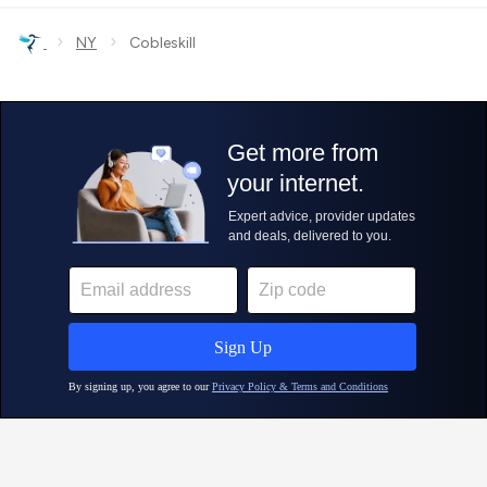
›
›
NY
Cobleskill