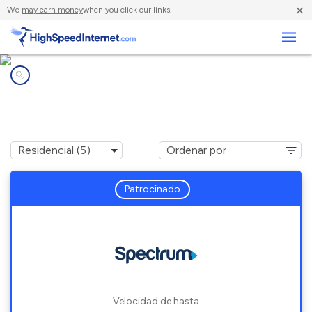
×
We
may earn money
when you click our links.
Negocios
Compañías de Internet en
Cobleskill, NY
Patrocinado
Velocidad de hasta