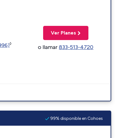
Ver Planes
◊
5996)
o llamar
833-513-4720
99% disponible en Cohoes