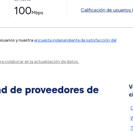
100
Calificación de usuarios 
Mbps
 usuarios y nuestra
encuesta independiente de satisfacción del
a colaborar en la actualización de datos.
ad de proveedores de
V
c
G
W
T