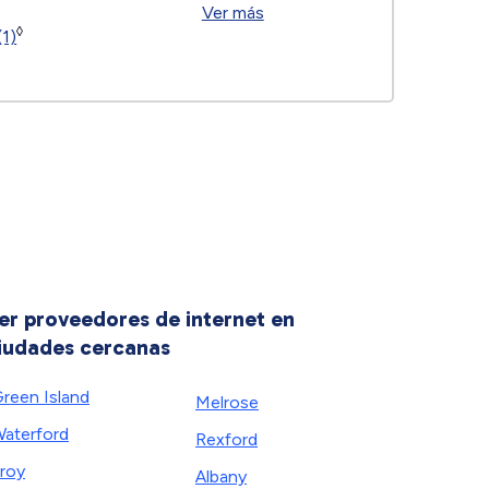
Ver más
◊
(1)
er proveedores de internet en
iudades cercanas
reen Island
Melrose
aterford
Rexford
roy
Albany