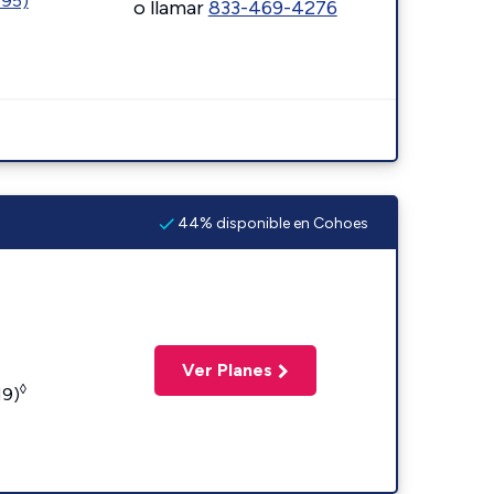
595)
o llamar
833-469-4276
44% disponible en Cohoes
Ver Planes
◊
19)