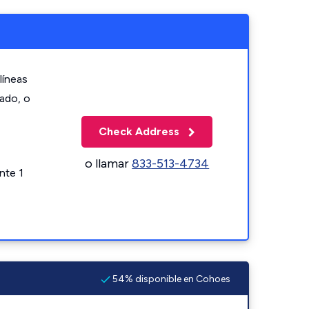
líneas
zado, o
Check Address
o llamar
833-513-4734
nte 1
54% disponible en Cohoes