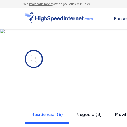
We
may earn money
when you click our links.
Encue
Compañías de Internet en
Cohoes, NY
Residencial (6)
Negocio (9)
Móvil 