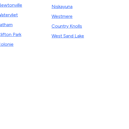
ewtonville
Niskayuna
atervliet
Westmere
atham
Country Knolls
lifton Park
West Sand Lake
olonie