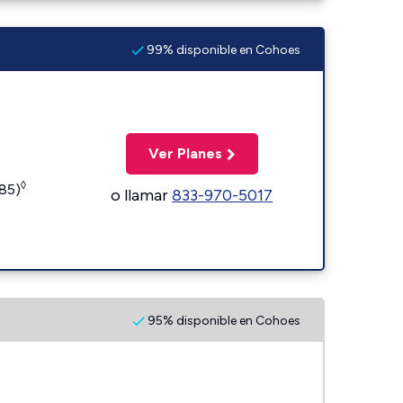
99% disponible en Cohoes
Ver Planes
◊
185)
o llamar
833-970-5017
95% disponible en Cohoes