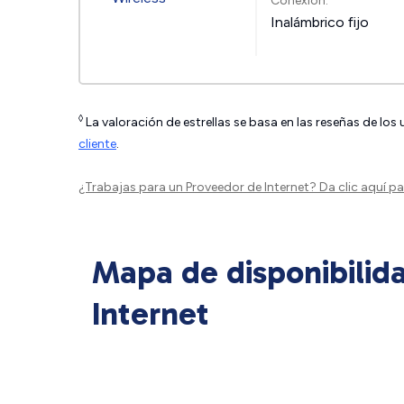
Conexión:
Inalámbrico fijo
◊
La valoración de estrellas se basa en las reseñas de los
cliente
.
¿Trabajas para un Proveedor de Internet?
Da clic aquí
par
Mapa de disponibilid
Internet