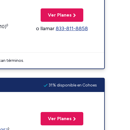
Ver Planes
◊
110)
o llamar
833-811-8858
can términos.
31% disponible en Cohoes
Ver Planes
◊