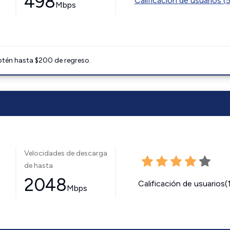
498
Calificación de usuarios (
Mbps
btén hasta $200 de regreso.
Velocidades de descarga
de hasta
2048
Calificación de usuarios(
Mbps