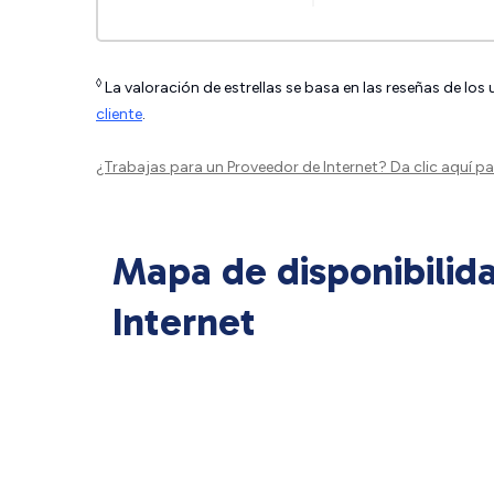
◊
La valoración de estrellas se basa en las reseñas de los
cliente
.
¿Trabajas para un Proveedor de Internet?
Da clic aquí
par
Mapa de disponibilid
Internet