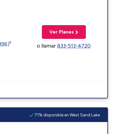
Ver Planes
◊
5996)
o llamar
833-513-4720
71% disponible en West Sand Lake