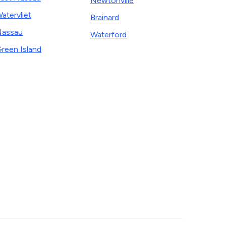
Newtonville
atervliet
Brainard
assau
Waterford
reen Island