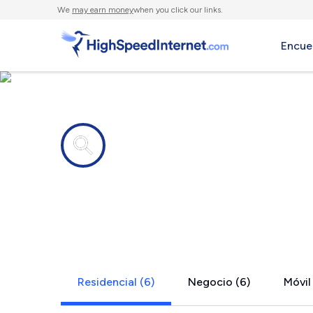
We
may earn money
when you click our links.
Encue
Compañías de Internet en
West Sand 
Residencial (6)
Negocio (6)
Móvil 