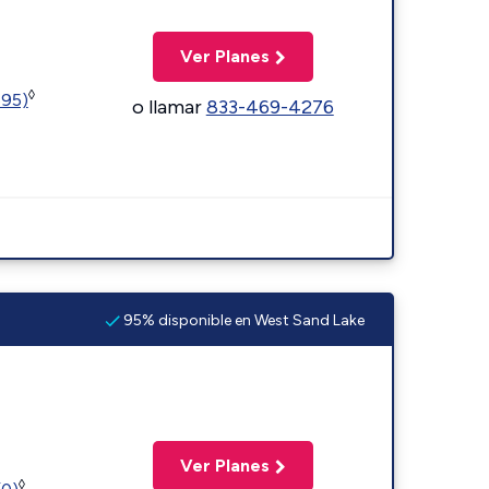
Ver Planes
◊
595)
o llamar
833-469-4276
95% disponible en West Sand Lake
Ver Planes
◊