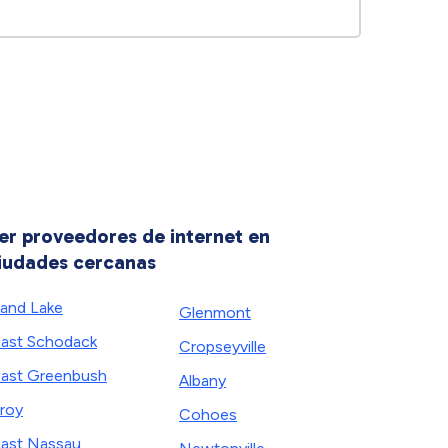
er proveedores de internet en
iudades cercanas
and Lake
Glenmont
ast Schodack
Cropseyville
ast Greenbush
Albany
roy
Cohoes
ast Nassau