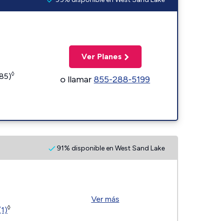
Ver Planes
◊
185)
o llamar
855-288-5199
91% disponible en West Sand Lake
Ver más
◊
(1)