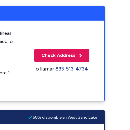
líneas
zado, o
Check Address
o llamar
833-513-4734
nte 1
58% disponible en West Sand Lake