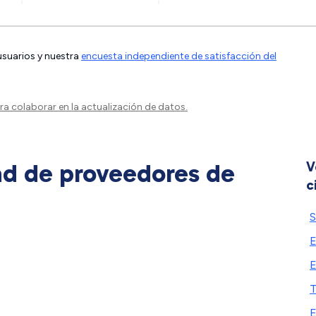
 usuarios y nuestra
encuesta independiente de satisfacción del
a colaborar en la actualización de datos.
ad de proveedores de
V
c
S
E
E
T
E