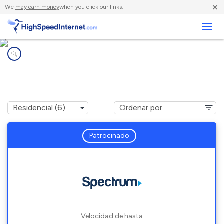
×
We
may earn money
when you click our links.
Negocios
Compañías de Internet en
Hannibal, NY
Patrocinado
Velocidad de hasta