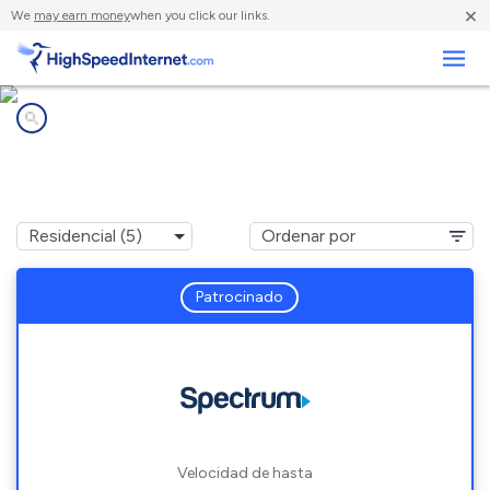
×
We
may earn money
when you click our links.
Negocios
Compañías de Internet en
Phoenix, NY
Patrocinado
Velocidad de hasta