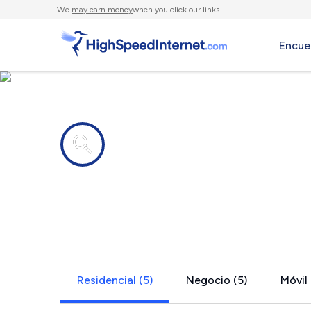
We
may earn money
when you click our links.
Encue
Compañías de Internet en
Central Squ
Residencial (5)
Negocio (5)
Móvil 