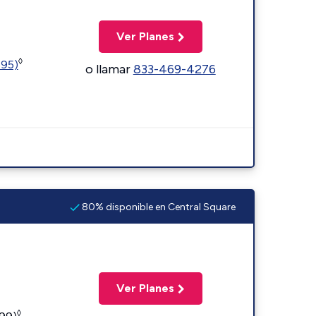
Ver Planes
◊
595)
o llamar
833-469-4276
80% disponible en Central Square
Ver Planes
◊