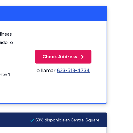
líneas
zado, o
Check Address
o llamar
833-513-4734
nte 1
63% disponible en Central Square