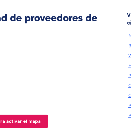
ad de proveedores de
V
c
M
B
W
H
P
C
C
P
P
ara activar el mapa