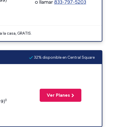
599)
o llamar
833-797-5203
a la casa, GRATIS.
32% disponible en Central Square
Ver Planes
◊
19)