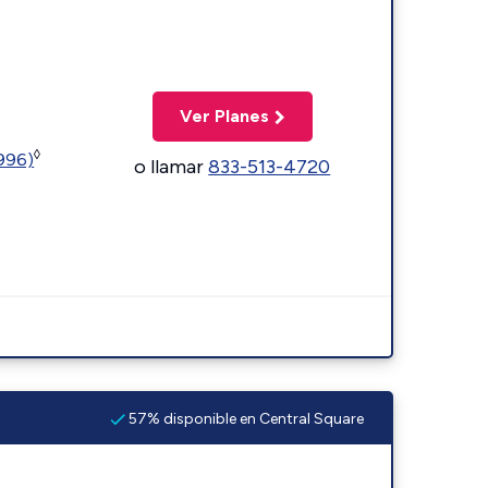
Ver Planes
◊
5996)
o llamar
833-513-4720
57% disponible en Central Square