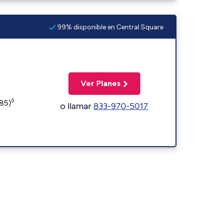
99% disponible en Central Square
Ver Planes
◊
185)
o llamar
833-970-5017