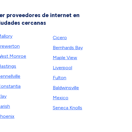
er proveedores de internet en
iudades cercanas
allory
Cicero
rewerton
Bernhards Bay
est Monroe
Maple View
astings
Liverpool
ennellville
Fulton
onstantia
Baldwinsville
lay
Mexico
arish
Seneca Knolls
hoenix