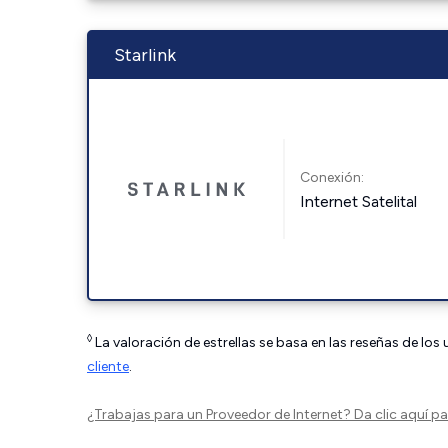
Starlink
Conexión:
Internet Satelital
◊
La valoración de estrellas se basa en las reseñas de los
cliente
.
¿Trabajas para un Proveedor de Internet?
Da clic aquí
par