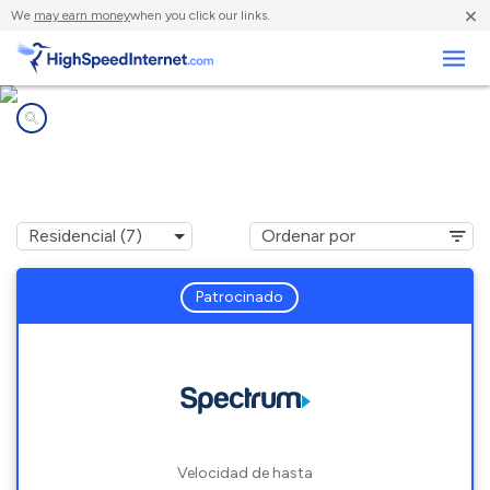
×
We
may earn money
when you click our links.
Negocios
Compañías de Internet en
Highland Lake, NY
Patrocinado
Velocidad de hasta