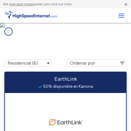
×
We
may earn money
when you click our links.
Negocios
Compañías de Internet en
Kanona, NY
EarthLink
50% disponible en Kanona