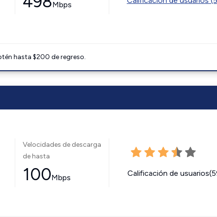
498
Calificación de usuarios (
Mbps
btén hasta $200 de regreso.
Velocidades de descarga
de hasta
100
Calificación de usuarios(
Mbps