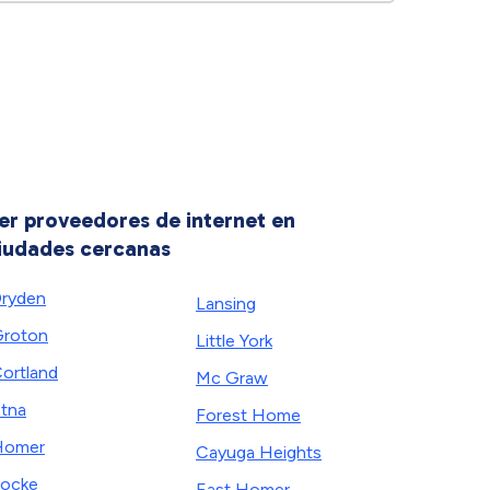
er proveedores de internet en
iudades cercanas
ryden
Lansing
roton
Little York
ortland
Mc Graw
tna
Forest Home
Homer
Cayuga Heights
ocke
East Homer