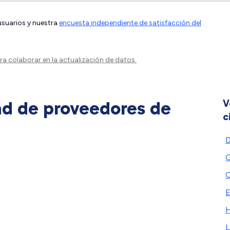
 usuarios y nuestra
encuesta independiente de satisfacción del
a colaborar en la actualización de datos.
ad de proveedores de
V
c
D
G
C
E
L