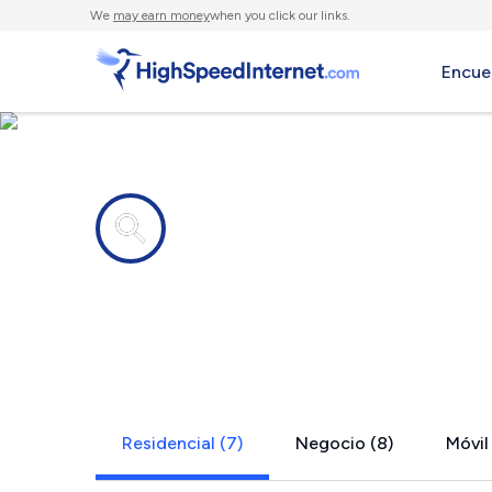
We
may earn money
when you click our links.
Encue
Compañías de Internet en
Mc Lean, N
Residencial (7)
Negocio (8)
Móvil 