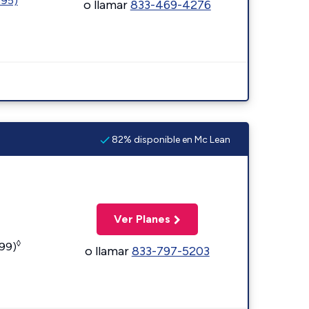
595)
o llamar
833-469-4276
82% disponible en Mc Lean
Ver Planes
◊
599)
o llamar
833-797-5203