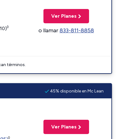
Ver Planes
◊
110)
o llamar
833-811-8858
can términos.
45% disponible en Mc Lean
Ver Planes
◊