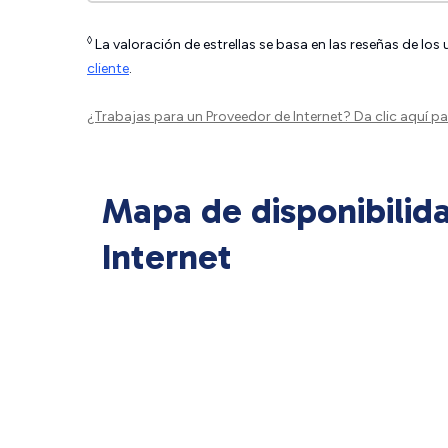
◊
La valoración de estrellas se basa en las reseñas de los
cliente
.
¿Trabajas para un Proveedor de Internet?
Da clic aquí
par
Mapa de disponibilid
Internet