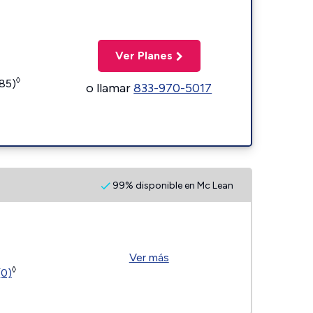
Ver Planes
◊
185)
o llamar
833-970-5017
99% disponible en Mc Lean
Ver más
◊
(0)