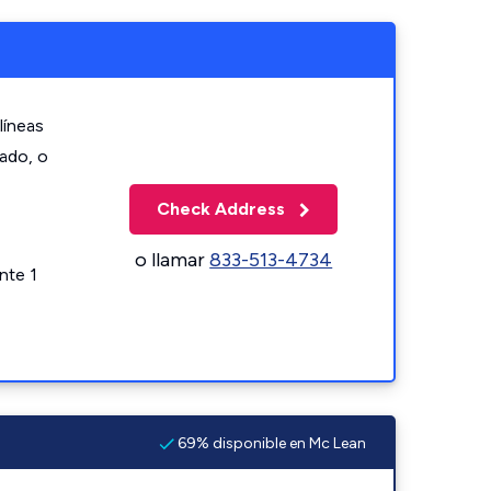
líneas
zado, o
Check Address
o llamar
833-513-4734
nte 1
69% disponible en Mc Lean