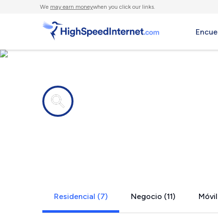
We
may earn money
when you click our links.
Encue
Compañías de Internet en
Lansing, NY
Residencial (7)
Negocio (11)
Móvil