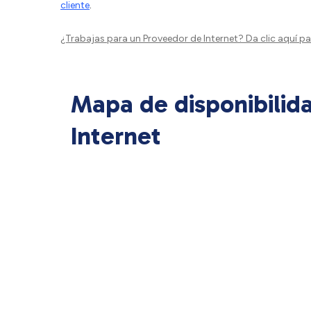
cliente
.
¿Trabajas para un Proveedor de Internet?
Da clic aquí
par
Mapa de disponibilid
Internet