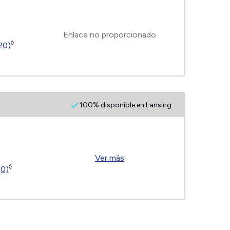
Enlace no proporcionado
◊
(20)
100% disponible en Lansing
Ver más
◊
(0)