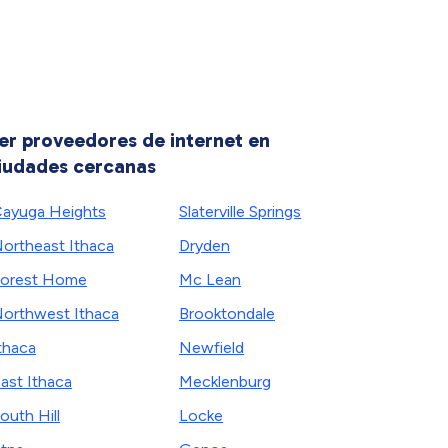
er proveedores de internet en
iudades cercanas
ayuga Heights
Slaterville Springs
ortheast Ithaca
Dryden
orest Home
Mc Lean
orthwest Ithaca
Brooktondale
thaca
Newfield
ast Ithaca
Mecklenburg
outh Hill
Locke