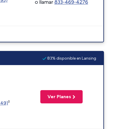
595)
o llamar
833-469-4276
83% disponible en Lansing
Ver Planes
◊
449)