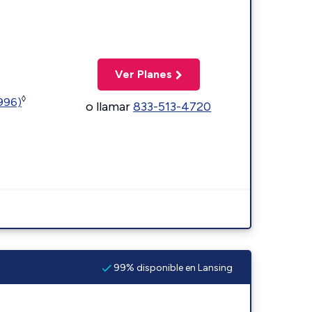
Ver Planes
◊
5996)
o llamar
833-513-4720
99% disponible en Lansing