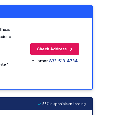
líneas
zado, o
Check Address
o llamar
833-513-4734
nte 1
53% disponible en Lansing