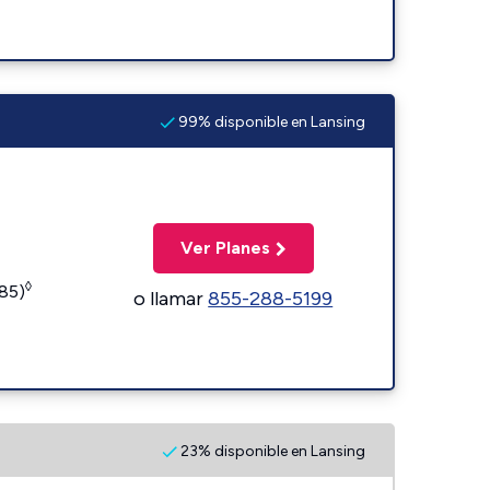
99% disponible en Lansing
Ver Planes
◊
185)
o llamar
855-288-5199
23% disponible en Lansing