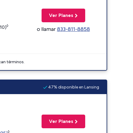
Ver Planes
◊
110)
o llamar
833-811-8858
can términos.
47% disponible en Lansing
Ver Planes
◊