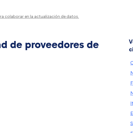
a colaborar en la actualización de datos.
ad de proveedores de
V
c
C
N
F
N
I
E
S