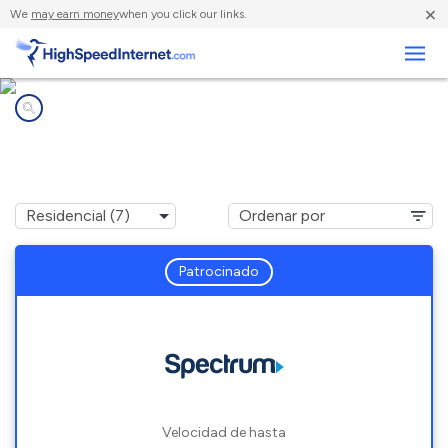
×
We
may earn money
when you click our links.
Negocios
Compañías de Internet en
Walton, NY
Patrocinado
Velocidad de hasta