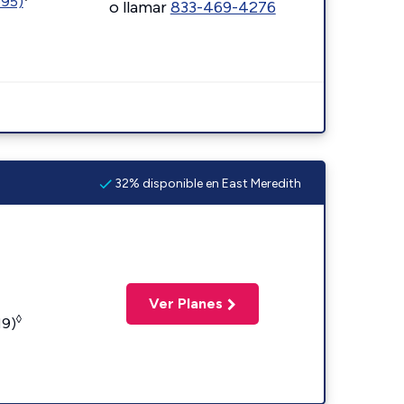
595)
o llamar
833-469-4276
32% disponible en East Meredith
Ver Planes
◊
19)