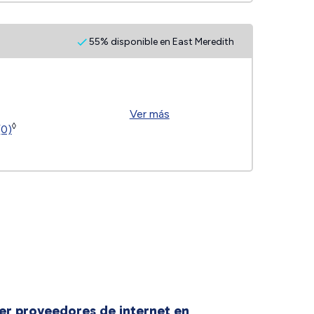
55% disponible en East Meredith
Ver más
◊
(0)
er proveedores de internet en