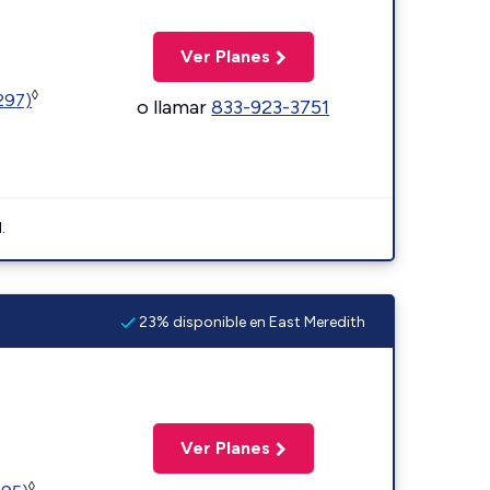
Ver Planes
◊
1297)
o llamar
833-923-3751
.
23% disponible en East Meredith
Ver Planes
◊