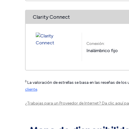
Clarity Connect
Conexión:
Inalámbrico fijo
◊
La valoración de estrellas se basa en las reseñas de los
cliente
.
¿Trabajas para un Proveedor de Internet?
Da clic aquí
par