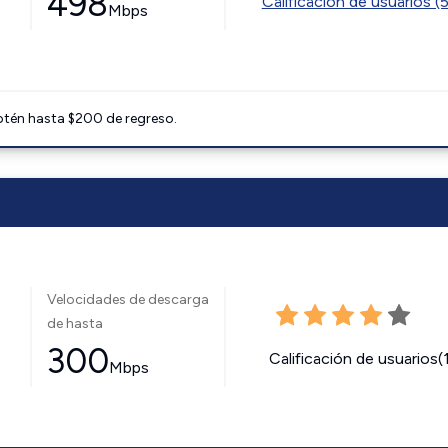
498
Calificación de usuarios (
Mbps
btén hasta $200 de regreso.
Velocidades de descarga
de hasta
300
Calificación de usuarios(
Mbps