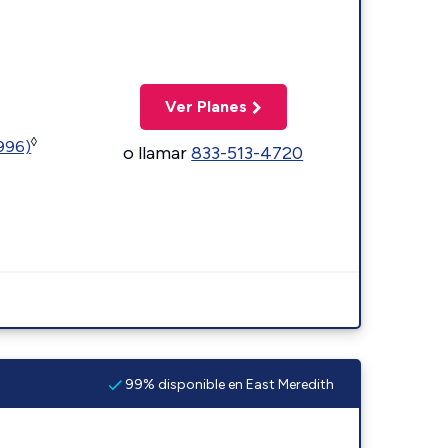
Ver Planes
◊
5996)
o llamar
833-513-4720
99% disponible en East Meredith