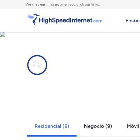
We
may earn money
when you click our links.
Encue
Compañías de Internet en
East Meredi
Residencial (8)
Negocio (9)
Móvil 