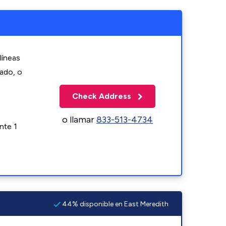
líneas
zado, o
Check Address
o llamar
833-513-4734
nte 1
44% disponible en East Meredith