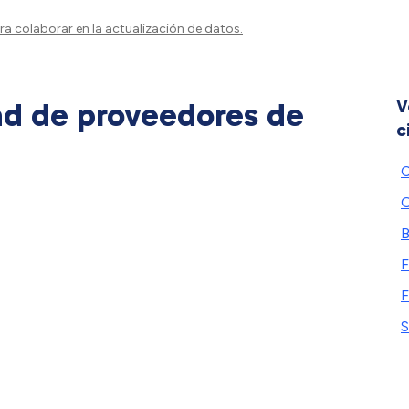
a colaborar en la actualización de datos.
ad de proveedores de
V
c
C
O
B
F
F
S