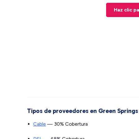
Haz clic p
Tipos de proveedores en Green Springs
Cable
— 30% Cobertura
DSL
— 48% Cobertura