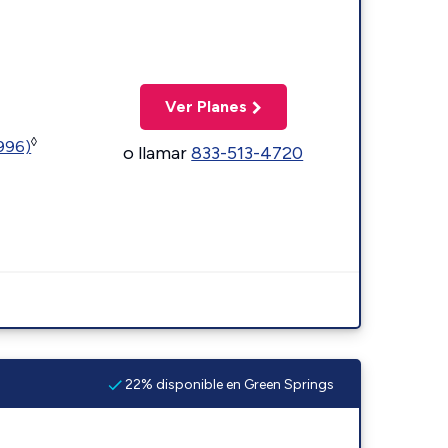
Ver Planes
◊
5996)
o llamar
833-513-4720
22% disponible en Green Springs