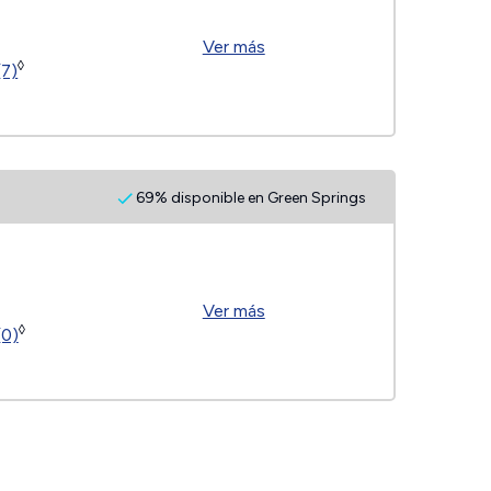
Ver más
◊
(7)
69% disponible en Green Springs
Ver más
◊
(0)