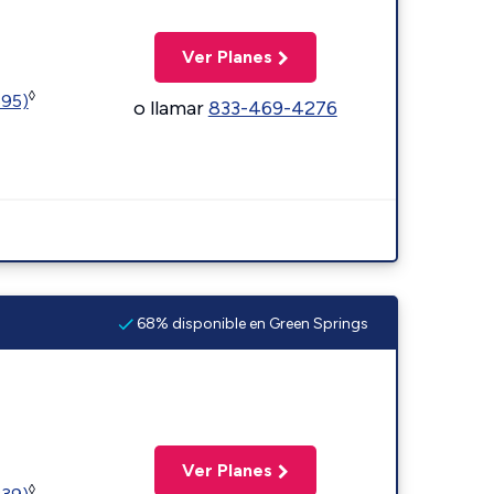
Ver Planes
◊
595)
o llamar
833-469-4276
68% disponible en Green Springs
Ver Planes
◊