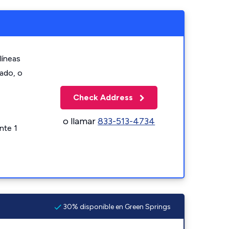
líneas
zado, o
Check Address
o llamar
833-513-4734
nte 1
30% disponible en Green Springs