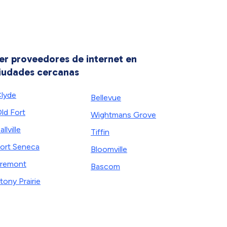
er proveedores de internet en
iudades cercanas
lyde
Bellevue
ld Fort
Wightmans Grove
allville
Tiffin
ort Seneca
Bloomville
remont
Bascom
tony Prairie