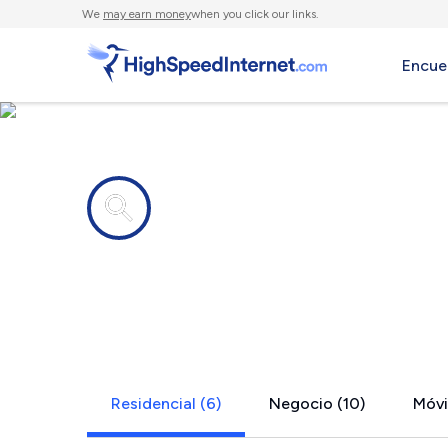
We
may earn money
when you click our links.
Encue
Compañías de Internet en
Green Spri
Residencial (6)
Negocio (10)
Móvil