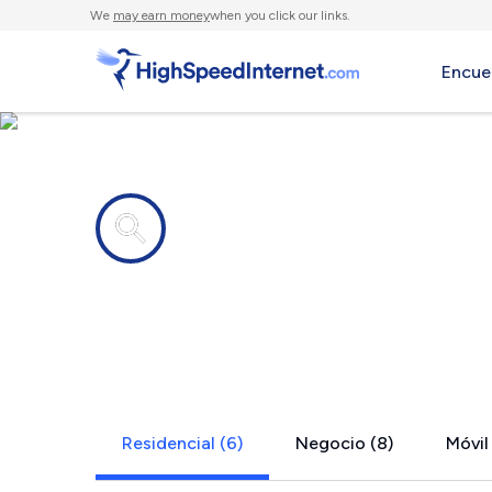
We
may earn money
when you click our links.
Encue
Compañías de Internet en
Ithaca, OH
Residencial (6)
Negocio (8)
Móvil 