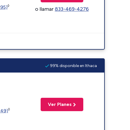
◊
595)
o llamar
833-469-4276
99% disponible en Ithaca
Ver Planes
◊
449)