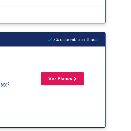
7% disponible en Ithaca
Ver Planes
◊
239)