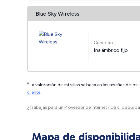
Blue Sky Wireless
Conexión:
Inalámbrico fijo
◊
La valoración de estrellas se basa en las reseñas de los
cliente
.
¿Trabajas para un Proveedor de Internet?
Da clic aquí
par
Mapa de disponibilid