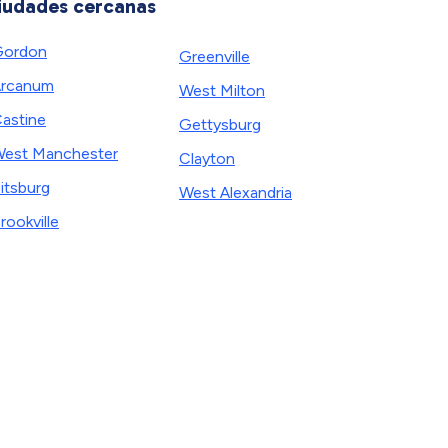
iudades cercanas
Gordon
Greenville
rcanum
West Milton
astine
Gettysburg
est Manchester
Clayton
itsburg
West Alexandria
rookville