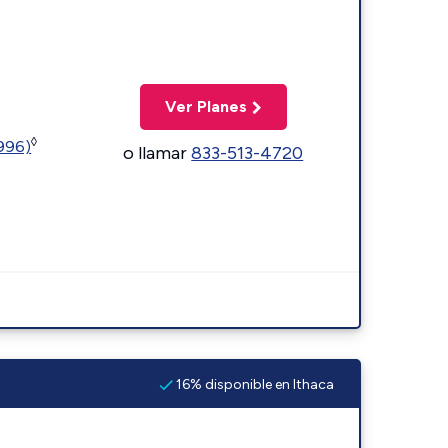
Ver Planes
◊
5996)
o llamar
833-513-4720
16% disponible en Ithaca