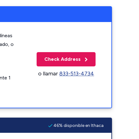
líneas
zado, o
Check Address
o llamar
833-513-4734
nte 1
46% disponible en Ithaca