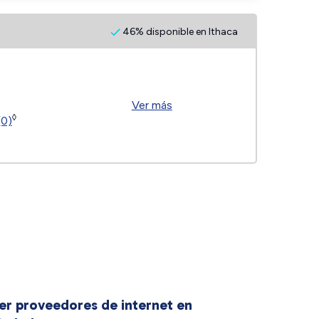
46% disponible en Ithaca
Ver más
◊
(0)
er proveedores de internet en