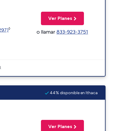
Ver Planes
◊
1297)
o llamar
833-923-3751
.
44% disponible en Ithaca
Ver Planes