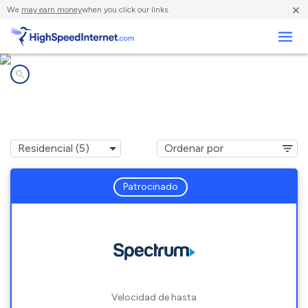
×
We
may earn money
when you click our links.
Negocios
Compañías de Internet en
North Ridgeville, OH
Patrocinado
Velocidad de hasta