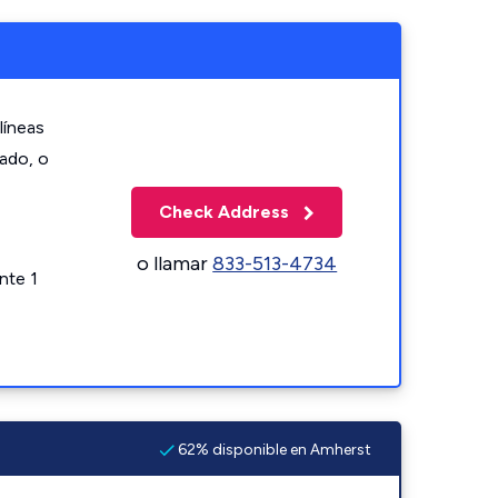
líneas
zado, o
Check Address
o llamar
833-513-4734
nte 1
62% disponible en Amherst