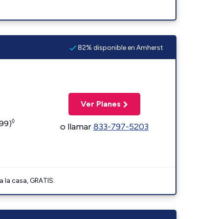
82% disponible en Amherst
Ver Planes
◊
599)
o llamar
833-797-5203
a la casa, GRATIS.