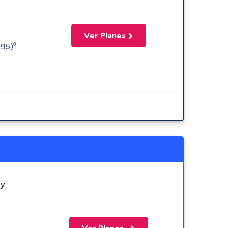
Ver Planes
◊
595)
 y