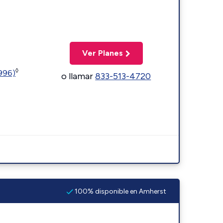
Ver Planes
◊
5996)
o llamar
833-513-4720
100% disponible en Amherst