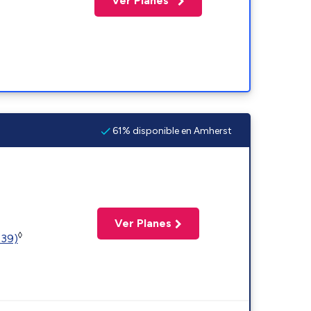
Ver Planes
61% disponible en Amherst
Ver Planes
◊
239)