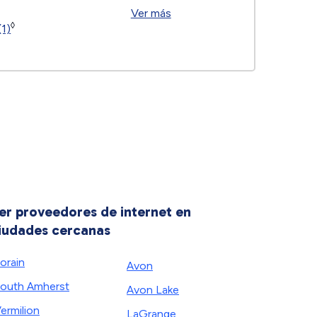
Ver más
◊
(1)
er proveedores de internet en
iudades cercanas
orain
Avon
outh Amherst
Avon Lake
ermilion
LaGrange