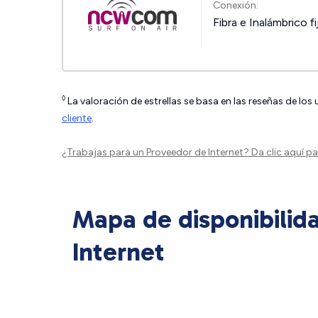
Conexión:
Fibra e Inalámbrico fi
◊
La valoración de estrellas se basa en las reseñas de los
cliente
.
¿Trabajas para un Proveedor de Internet?
Da clic aquí
par
Mapa de disponibilid
Internet