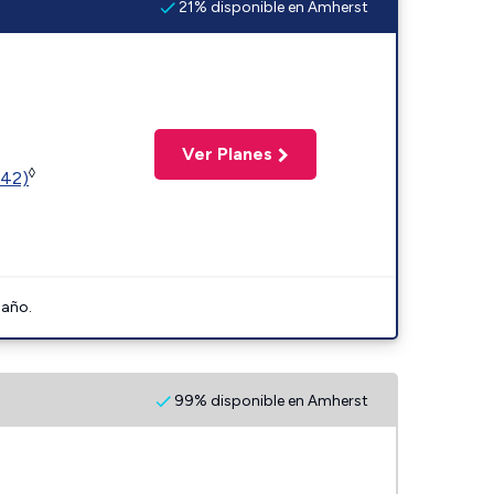
21% disponible en Amherst
Ver Planes
◊
342)
 año.
99% disponible en Amherst