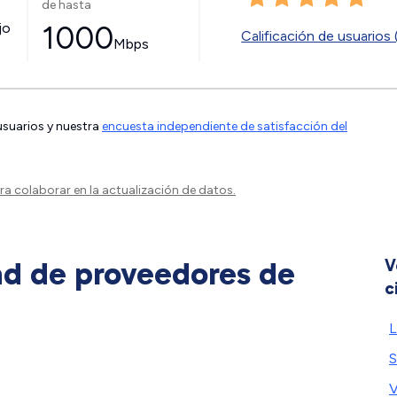
de hasta
jo
1000
Calificación de usuarios 
Mbps
 usuarios y nuestra
encuesta independiente de satisfacción del
a colaborar en la actualización de datos.
ad de proveedores de
V
c
L
S
V