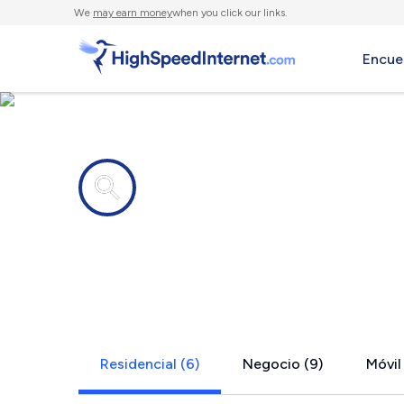
We
may earn money
when you click our links.
Encue
Compañías de Internet en
Amherst, O
Residencial (6)
Negocio (9)
Móvil 