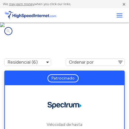
×
We
may earn money
when you click our links.
Negocios
Compañías de Internet en
Plainfield, OH
Patrocinado
Velocidad de hasta