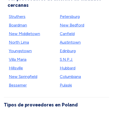
cercanas
Struthers
Petersburg
Boardman
New Bedford
New Middletown
Canfield
North Lima
Austintown
Youngstown
Edinburg
Villa Maria
S.N.P.J.
Hillsville
Hubbard
New Springfield
Columbiana
Bessemer
Pulaski
Tipos de proveedores en Poland