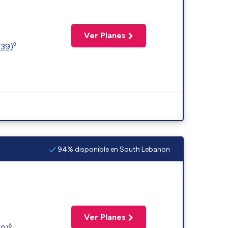
Ver Planes
◊
239)
94% disponible en South Lebanon
Ver Planes
◊