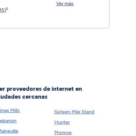
Ver más
◊
15)
er proveedores de internet en
iudades cercanas
ings Mills
Sixteen Mile Stand
ebanon
Hunter
aineville
Monroe