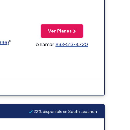
Ver Planes
◊
5996)
o llamar
833-513-4720
22% disponible en South Lebanon