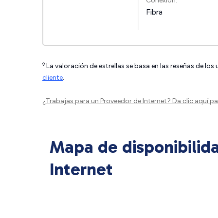
Conexión:
Fibra
◊
La valoración de estrellas se basa en las reseñas de los
cliente
.
¿Trabajas para un Proveedor de Internet?
Da clic aquí
par
Mapa de disponibilid
Internet