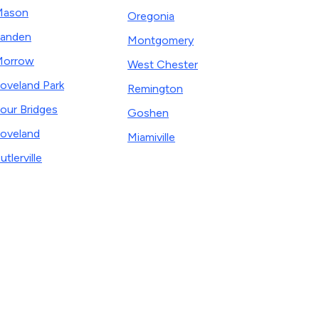
Mason
Oregonia
anden
Montgomery
Morrow
West Chester
oveland Park
Remington
our Bridges
Goshen
oveland
Miamiville
utlerville