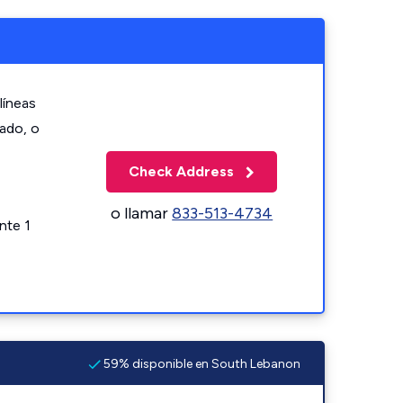
líneas
zado, o
Check Address
o llamar
833-513-4734
nte 1
59% disponible en South Lebanon