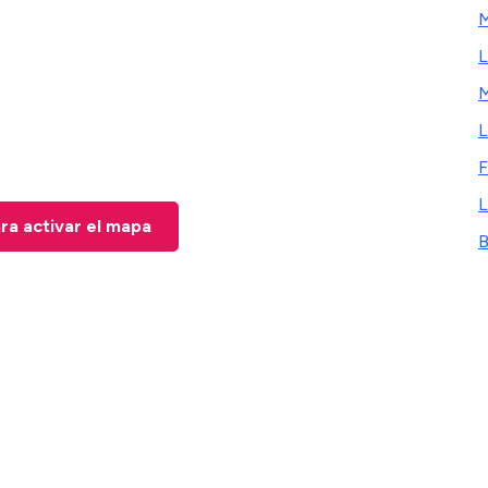
L
L
F
L
ara activar el mapa
B