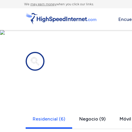
We
may earn money
when you click our links.
Encue
Compañías de Internet en
South Leba
Residencial (6)
Negocio (9)
Móvil 