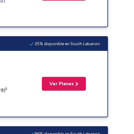
(0)
25% disponible en South Lebanon
Ver Planes
◊
19)
96% disponible en South Lebanon