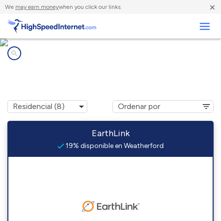
×
We
may earn money
when you click our links.
Negocios
Compañías de Internet en
Weatherford, OK
EarthLink
19% disponible en Weatherford