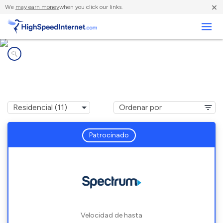
×
We
may earn money
when you click our links.
Negocios
Compañías de Internet en
Altamont, OR
Patrocinado
Velocidad de hasta