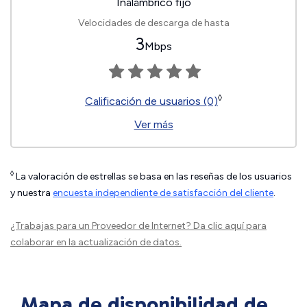
Inalámbrico fijo
Velocidades de descarga de hasta
3
Mbps
◊
Calificación de usuarios (0)
Ver más
◊
La valoración de estrellas se basa en las reseñas de los usuarios
y nuestra
encuesta independiente de satisfacción del cliente
.
¿Trabajas para un Proveedor de Internet?
Da clic aquí
para
colaborar en la actualización de datos.
Mapa de disponibilidad de