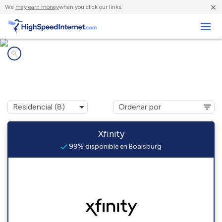
×
We
may earn money
when you click our links.
Negocios
Compañías de Internet en
Boalsburg, PA
Xfinity
99% disponible en Boalsburg