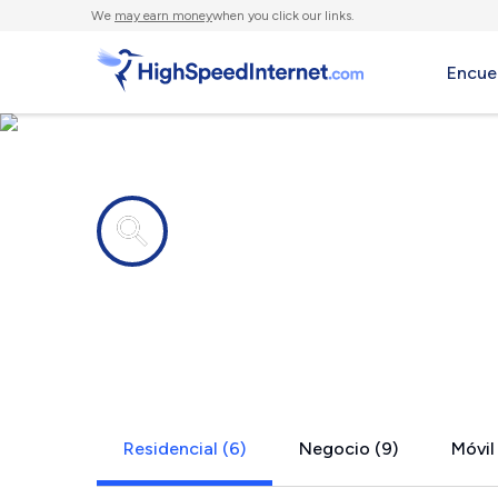
We
may earn money
when you click our links.
Encue
Compañías de Internet en
Chambersbu
Residencial (6)
Negocio (9)
Móvil 