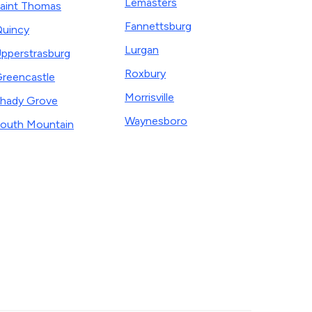
Lemasters
aint Thomas
Fannettsburg
uincy
Lurgan
pperstrasburg
Roxbury
reencastle
Morrisville
hady Grove
Waynesboro
outh Mountain