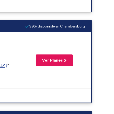
99% disponible en Chambersburg
Ver Planes
◊
449)