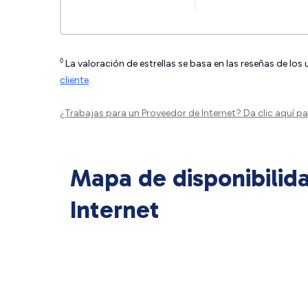
◊
La valoración de estrellas se basa en las reseñas de los
cliente
.
¿Trabajas para un Proveedor de Internet?
Da clic aquí
par
Mapa de disponibilid
Internet