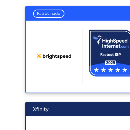
Patrocinado
Xfinity