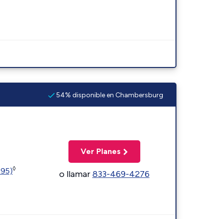
54% disponible en Chambersburg
Ver Planes
◊
595)
o llamar
833-469-4276