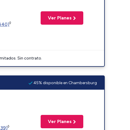
Ver Planes
◊
2440)
imitados. Sin contrato.
45% disponible en Chambersburg
Ver Planes
◊
239)