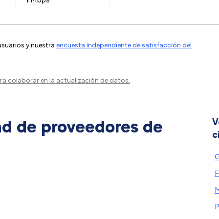
 usuarios y nuestra
encuesta independiente de satisfacción del
a colaborar en la actualización de datos.
ad de proveedores de
V
c
G
F
M
P