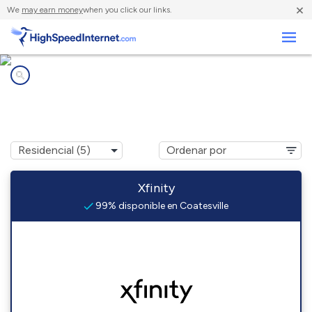
×
We
may earn money
when you click our links.
Negocios
Compañías de Internet en
Coatesville, PA
Xfinity
99% disponible en Coatesville