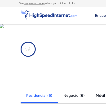
We
may earn money
when you click our links.
Encue
Compañías de Internet en
Wagontown
Residencial (5)
Negocio (6)
Móvil 