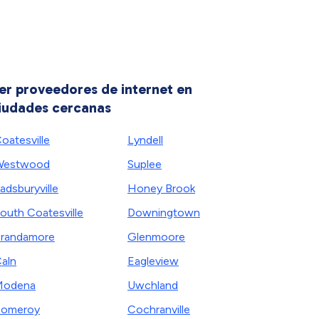
er proveedores de internet en
iudades cercanas
oatesville
Lyndell
Westwood
Suplee
adsburyville
Honey Brook
outh Coatesville
Downingtown
randamore
Glenmoore
aln
Eagleview
Modena
Uwchland
Pomeroy
Cochranville