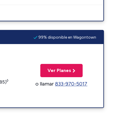
99% disponible en Wagontown
Ver Planes
◊
185)
o llamar
833-970-5017