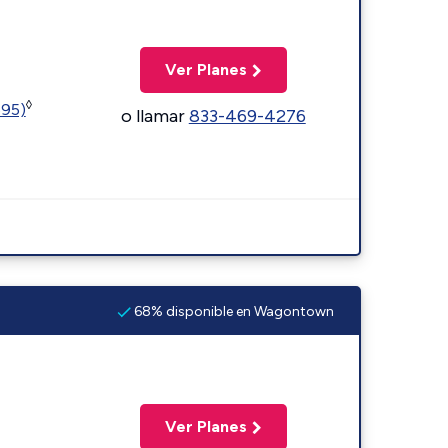
Ver Planes
◊
595)
o llamar
833-469-4276
68% disponible en Wagontown
Ver Planes