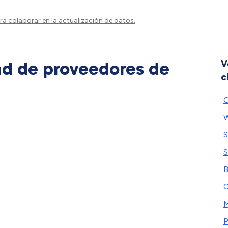
a colaborar en la actualización de datos.
ad de proveedores de
V
c
C
S
S
B
C