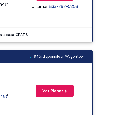
◊
599)
o llamar
833-797-5203
a la casa, GRATIS.
94% disponible en Wagontown
Ver Planes
◊
449)