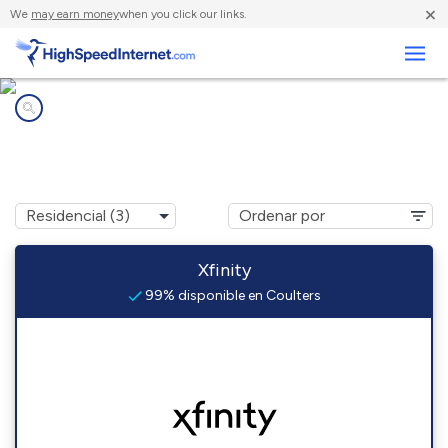
×
We
may earn money
when you click our links.
Negocios
Compañías de Internet en
Coulters, PA
Xfinity
99% disponible en Coulters