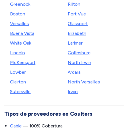
Greenock
Rillton
Boston
Port Vue
Versailles
Glassport
Buena Vista
Elizabeth
White Oak
Larimer
Lincoln
Collinsburg
McKeesport
North Irwin
Lowber
Ardara
Clairton
North Versailles
Sutersville
Irwin
Tipos de proveedores en Coulters
Cable
— 100% Cobertura