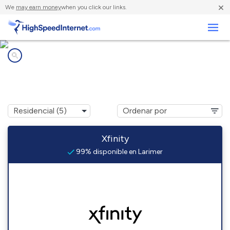
×
We
may earn money
when you click our links.
Negocios
Compañías de Internet en
Larimer, PA
Xfinity
99% disponible en Larimer