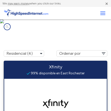
×
We
may earn money
when you click our links.
Negocios
Compañías de Internet en
East Rochester, PA
Xfinity
99% disponible en East Rochester