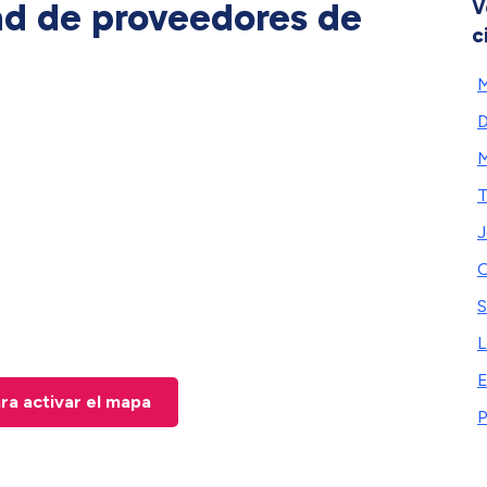
ad de proveedores de
V
c
T
J
O
S
L
E
ara activar el mapa
P