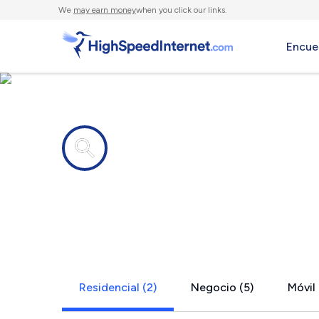
We
may earn money
when you click our links.
Encue
Compañías de Internet en
Elmhurst, P
Residencial (2)
Negocio (5)
Móvil 