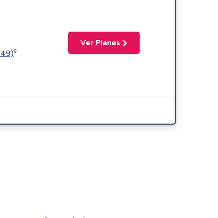
Ver Planes
◊
449)