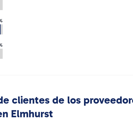
%
%
e clientes de los proveedor
 en
Elmhurst