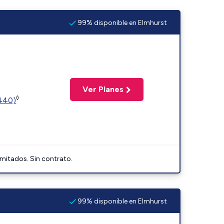
99% disponible en Elmhurst
Ver Planes
◊
2440)
imitados. Sin contrato.
99% disponible en Elmhurst