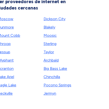
er proveedores de internet en
iudades cercanas
Moscow
Dickson City
Dunmore
Blakely
Mount Cobb
Moosic
hroop
Sterling
essup
Taylor
lyphant
Archbald
cranton
Big Bass Lake
ake Ariel
Chinchilla
agle Lake
Pocono Springs
eckville
Jermyn