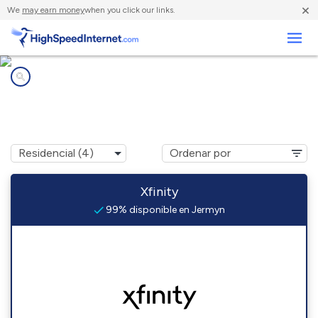
×
We
may earn money
when you click our links.
Negocios
Compañías de Internet en
Jermyn, PA
Xfinity
99% disponible en Jermyn