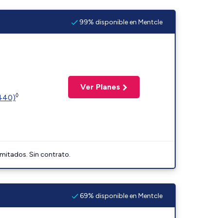
99% disponible en Mentcle
Ver Planes
◊
2440)
imitados. Sin contrato.
69% disponible en Mentcle