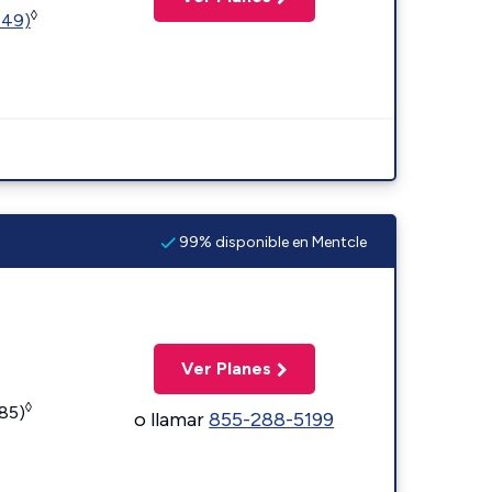
◊
449)
99% disponible en Mentcle
Ver Planes
◊
185)
o llamar
855-288-5199