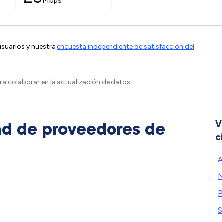
Mbps
 usuarios y nuestra
encuesta independiente de satisfacción del
a colaborar en la actualización de datos.
ad de proveedores de
V
c
A
N
P
S