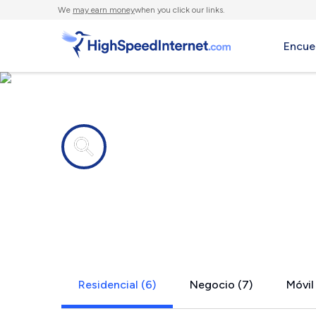
We
may earn money
when you click our links.
Encue
Compañías de Internet en
Mentcle, P
Residencial (6)
Negocio (7)
Móvil 