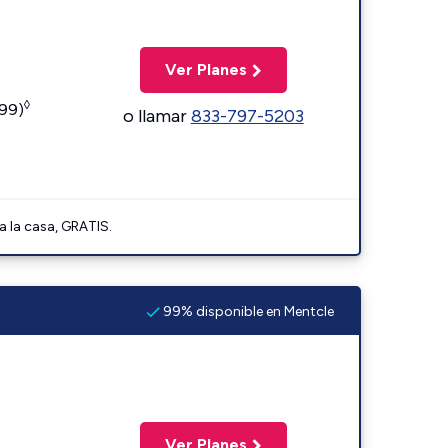
Ver Planes
◊
599)
o llamar
833-797-5203
a la casa, GRATIS.
99% disponible en Mentcle
Ver Planes