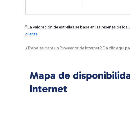
◊
La valoración de estrellas se basa en las reseñas de los
cliente
.
¿Trabajas para un Proveedor de Internet?
Da clic aquí
par
Mapa de disponibilid
Internet