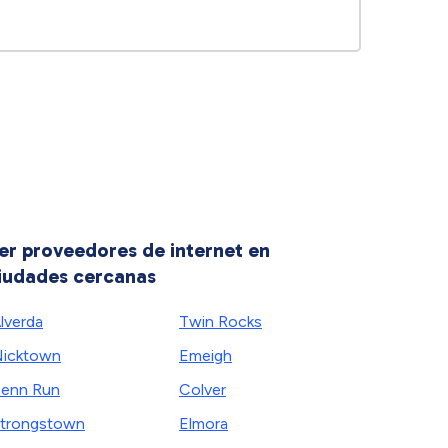
er proveedores de internet en
iudades cercanas
lverda
Twin Rocks
icktown
Emeigh
enn Run
Colver
trongstown
Elmora