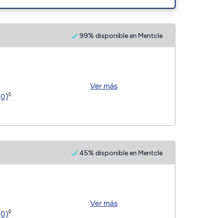
99% disponible en Mentcle
Ver más
◊
(0)
45% disponible en Mentcle
Ver más
◊
(0)