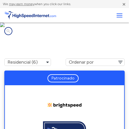
×
We
may earn money
when you click our links.
Negocios
Compañías de Internet en
Mifflintown, PA
Patrocinado