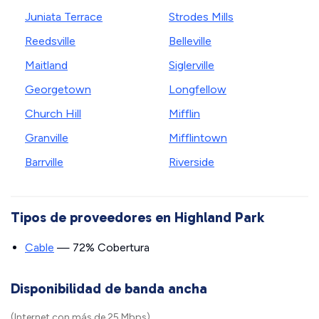
Juniata Terrace
Strodes Mills
Reedsville
Belleville
Maitland
Siglerville
Georgetown
Longfellow
Church Hill
Mifflin
Granville
Mifflintown
Barrville
Riverside
Tipos de proveedores en Highland Park
Cable
— 72% Cobertura
Disponibilidad de banda ancha
(Internet con más de 25 Mbps)