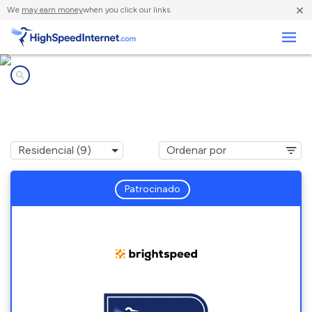
×
We
may earn money
when you click our links.
Negocios
Compañías de Internet en
Rheems, PA
Patrocinado