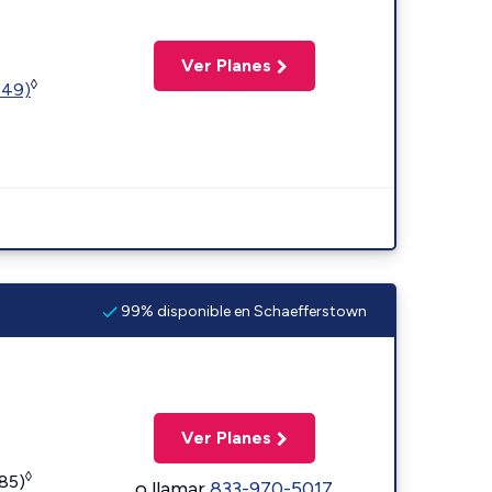
Ver Planes
◊
449)
99% disponible en Schaefferstown
Ver Planes
◊
185)
o llamar
833-970-5017