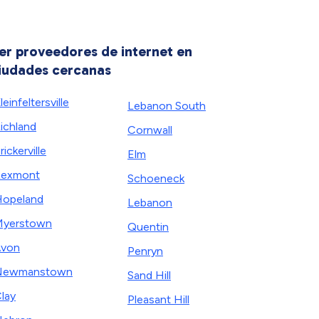
er proveedores de internet en
iudades cercanas
leinfeltersville
Lebanon South
ichland
Cornwall
rickerville
Elm
Rexmont
Schoeneck
opeland
Lebanon
Myerstown
Quentin
Avon
Penryn
Newmanstown
Sand Hill
lay
Pleasant Hill