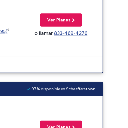
Ver Planes
◊
595)
o llamar
833-469-4276
97% disponible en Schaefferstown
Ver Planes