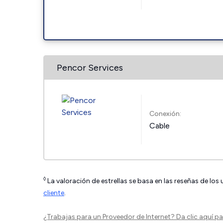
Pencor Services
Conexión:
Cable
◊
La valoración de estrellas se basa en las reseñas de los
cliente
.
¿Trabajas para un Proveedor de Internet?
Da clic aquí
par