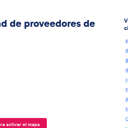
ad de proveedores de
V
c
K
R
B
H
C
ara activar el mapa