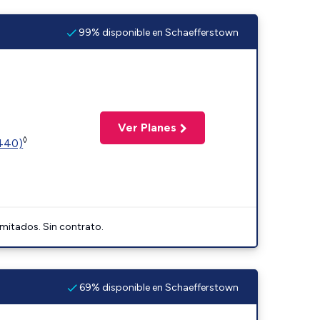
99% disponible en Schaefferstown
Ver Planes
◊
2440)
imitados. Sin contrato.
69% disponible en Schaefferstown