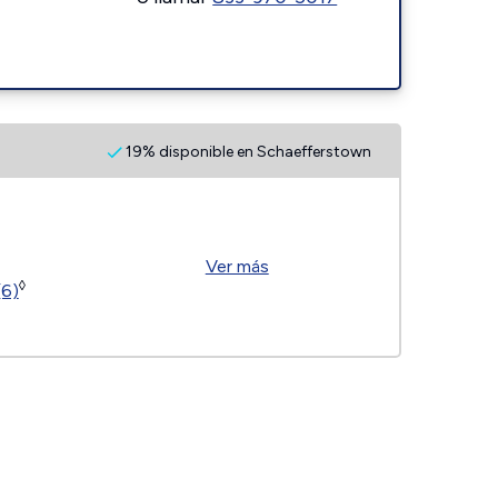
19% disponible en Schaefferstown
Ver más
◊
(6)