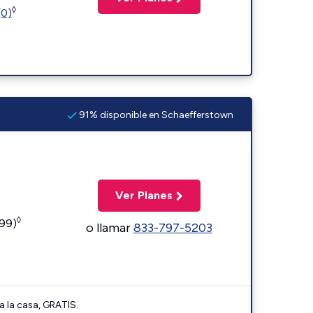
◊
(0)
91% disponible en Schaefferstown
Ver Planes
◊
599)
o llamar
833-797-5203
a la casa, GRATIS.