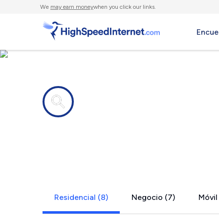
We
may earn money
when you click our links.
Encue
Compañías de Internet en
Schaeffers
Residencial (8)
Negocio (7)
Móvil 