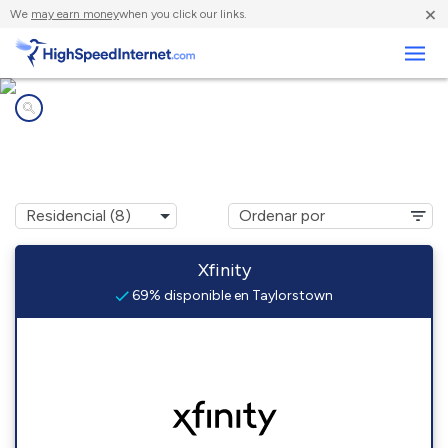
×
We
may earn money
when you click our links.
Negocios
Compañías de Internet en
Taylorstown, PA
Xfinity
69% disponible en Taylorstown