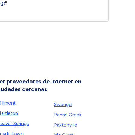
◊
(0)
er proveedores de internet en
iudades cercanas
illmont
Swengel
artleton
Penns Creek
eaver Springs
Paxtonville
nydertown