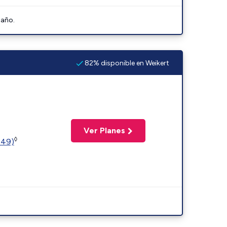
 año.
82% disponible en Weikert
Ver Planes
◊
449)