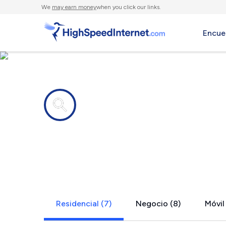
We
may earn money
when you click our links.
Encue
Compañías de Internet en
Weikert, PA
Residencial (7)
Negocio (8)
Móvil 