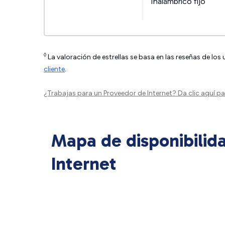
Inalámbrico fijo
◊
La valoración de estrellas se basa en las reseñas de los
cliente
.
¿Trabajas para un Proveedor de Internet?
Da clic aquí
par
Mapa de disponibilid
Internet