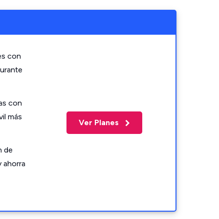
es con
durante
as con
vil más
Ver Planes
n de
y ahorra