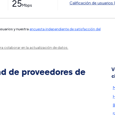
25
Calificación de usuarios 
Mbps
 usuarios y nuestra
encuesta independiente de satisfacción del
a colaborar en la actualización de datos.
ad de proveedores de
V
c
M
H
B
S