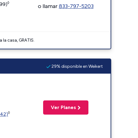
◊
599)
o llamar
833-797-5203
a la casa, GRATIS.
29% disponible en Weikert
Ver Planes
◊
342)