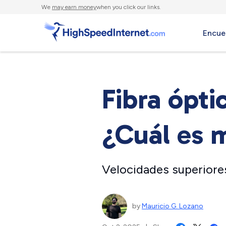
We
may earn money
when you click our links.
Encue
Fibra ópti
¿Cuál es 
Velocidades superiores
by
Mauricio G. Lozano