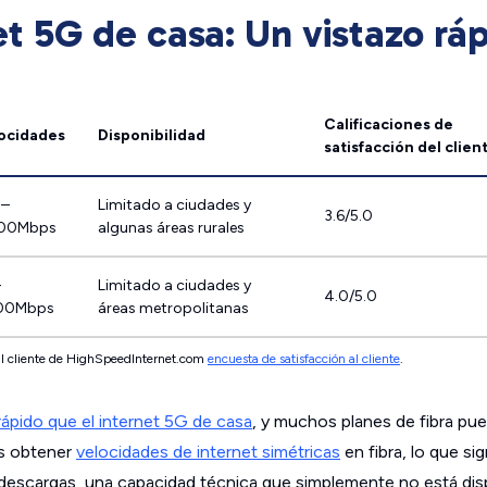
net 5G de casa: Un vistazo rá
Calificaciones de
ocidades
Disponibilidad
satisfacción del clien
0–
Limitado a ciudades y
3.6/5.0
000Mbps
algunas áreas rurales
–
Limitado a ciudades y
4.0/5.0
00Mbps
áreas metropolitanas
al cliente de HighSpeedInternet.com
encuesta de satisfacción al cliente
.
ápido que el internet 5G de casa
, y muchos planes de fibra pu
es obtener
velocidades de internet simétricas
en fibra, lo que sig
descargas, una capacidad técnica que simplemente no está disp