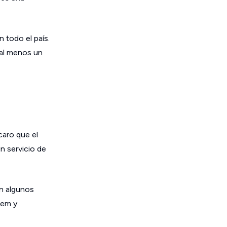
n todo el país.
 al menos un
caro que el
n servicio de
en algunos
dem y