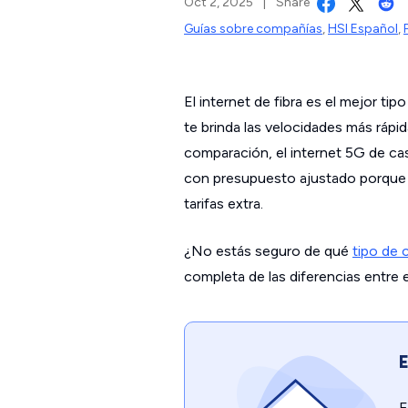
Oct 2, 2025
|
Share
Guías sobre compañías
,
HSI Español
,
El internet de fibra es el mejor tip
te brinda las velocidades más rápi
comparación, el internet 5G de cas
con presupuesto ajustado porque 
tarifas extra.
¿No estás seguro de qué
tipo de 
completa de las diferencias entre 
E
E