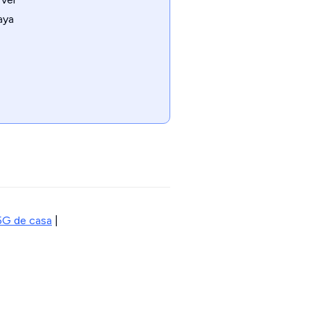
aya
5G de casa
|