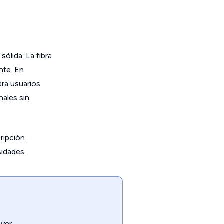
sólida. La fibra
nte. En
ara usuarios
ales sin
ripción
sidades.
 ver