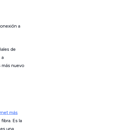
 conexión a
ñales de
 a
es más nuevo
ernet más
ibra. Es la
 es una