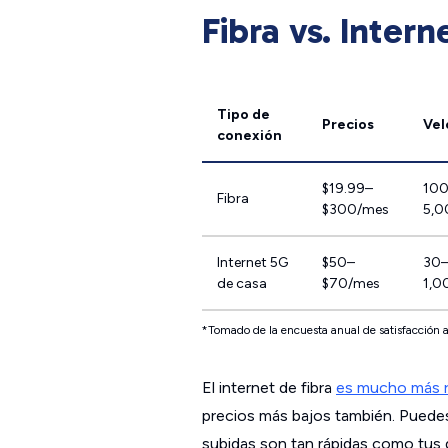
Fibra vs. Inter
Tipo de
Precios
Vel
conexión
$19.99–
10
Fibra
$300/mes
5,
Internet 5G
$50–
30
de casa
$70/mes
1,0
*Tomado de la encuesta anual de satisfacción 
El internet de fibra
es mucho más r
precios más bajos también. Pued
subidas son tan rápidas como tus 