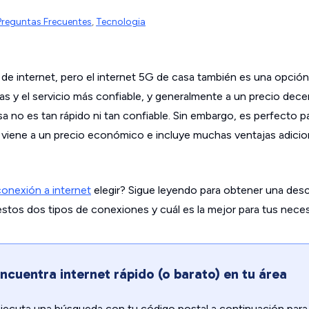
Preguntas Frecuentes
,
Tecnologia
o de internet, pero el internet 5G de casa también es una opción 
das y el servicio más confiable, y generalmente a un precio dece
a no es tan rápido ni tan confiable. Sin embargo, es perfecto p
viene a un precio económico e incluye muchas ventajas adicion
conexión a internet
elegir? Sigue leyendo para obtener una desc
estos dos tipos de conexiones y cuál es la mejor para tus nece
ncuentra internet rápido (o barato) en tu área
jecuta una búsqueda con tu código postal a continuación para