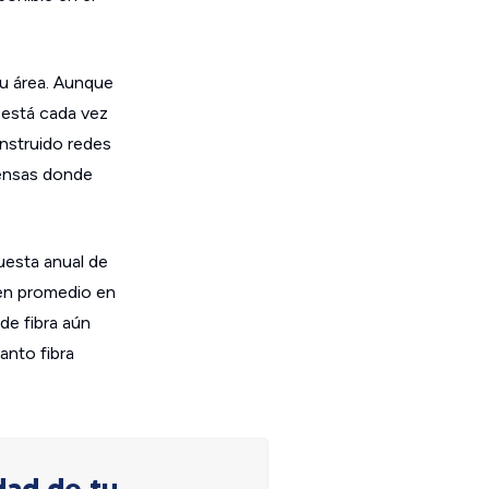
u área. Aunque
y está cada vez
onstruido redes
densas donde
uesta anual de
 en promedio en
de fibra aún
anto fibra
dad de tu