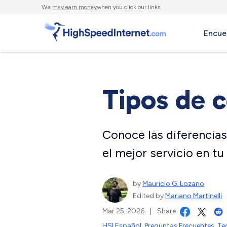
We
may earn money
when you click our links.
Encue
Tipos de c
Conoce las diferencias 
el mejor servicio en tu
by
Mauricio G. Lozano
Edited by
Mariano Martinelli
Mar 25, 2026
|
Share
HSI Español
,
Preguntas Frecuentes
,
Te