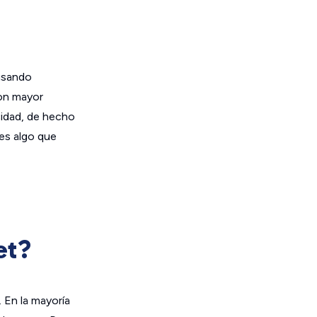
usando
con mayor
ocidad, de hecho
es algo que
et?
 En la mayoría