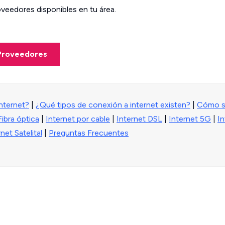
oveedores disponibles en tu área.
i
Proveedores
internet?
|
¿Qué tipos de conexión a internet existen?
|
Cómo sa
Fibra óptica
|
Internet por cable
|
Internet DSL
|
Internet 5G
|
I
net Satelital
|
Preguntas Frecuentes