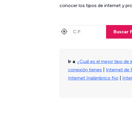
conocer los tipos de internet y pr
Encuentra proveedores cerca de t
Buscar 
Ir a
:
¿Cuál es el mejor tipo de 
conexión tienes
|
Internet de 
Internet Inalámbrico fijo
|
Inter