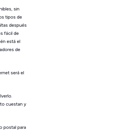
ibles, sin
os tipos de
altas después
s fácil de
én está el
radores de
rnet será el
verlo.
nto cuestan y
o postal para