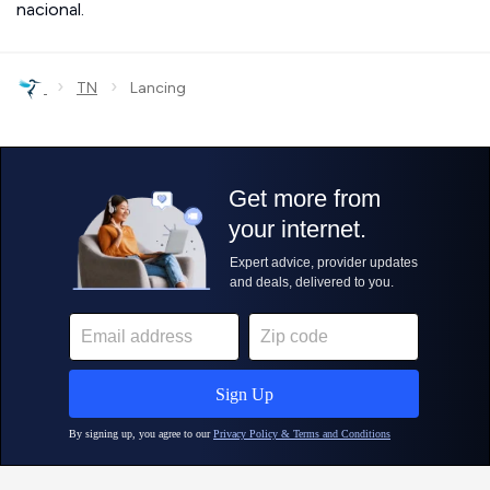
nacional.
›
›
TN
Lancing