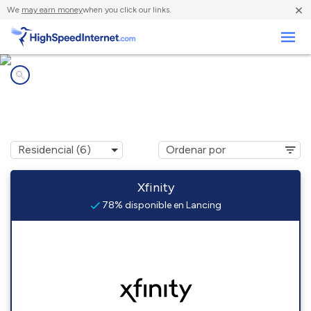
×
We
may earn money
when you click our links.
Negocios
Compañías de Internet en
Lancing, TN
Xfinity
78% disponible en Lancing