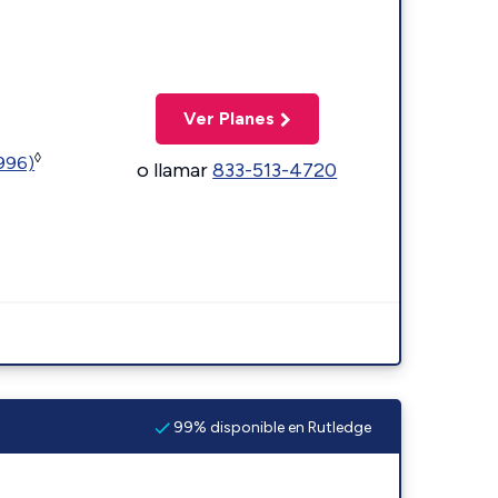
Ver Planes
◊
5996)
o llamar
833-513-4720
99% disponible en Rutledge