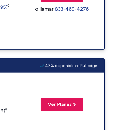
◊
595)
o llamar
833-469-4276
47% disponible en Rutledge
Ver Planes
◊
19)