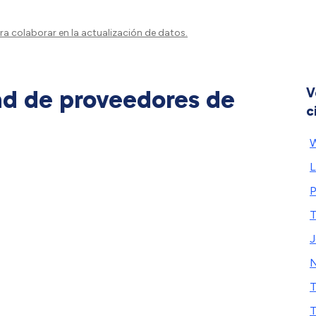
a colaborar en la actualización de datos.
ad de proveedores de
V
c
W
L
P
T
J
N
T
T