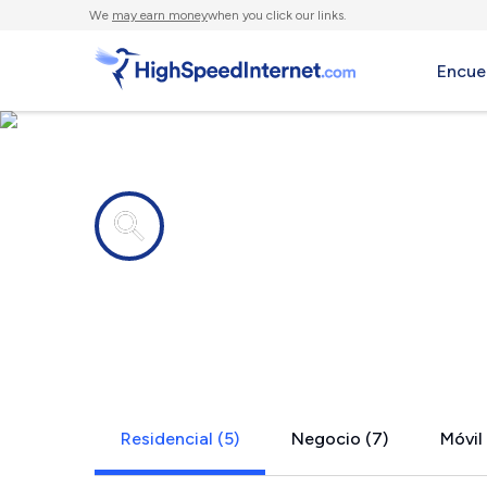
We
may earn money
when you click our links.
Encue
Compañías de Internet en
Rutledge, 
Residencial (5)
Negocio (7)
Móvil 