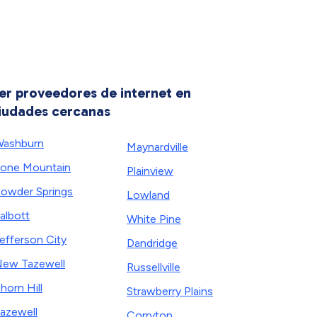
er proveedores de internet en
iudades cercanas
ashburn
Maynardville
one Mountain
Plainview
owder Springs
Lowland
albott
White Pine
efferson City
Dandridge
ew Tazewell
Russellville
horn Hill
Strawberry Plains
azewell
Corryton