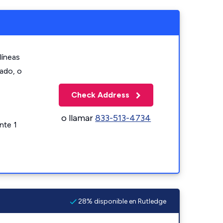
líneas
zado, o
Check Address
o llamar
833-513-4734
nte 1
28% disponible en Rutledge