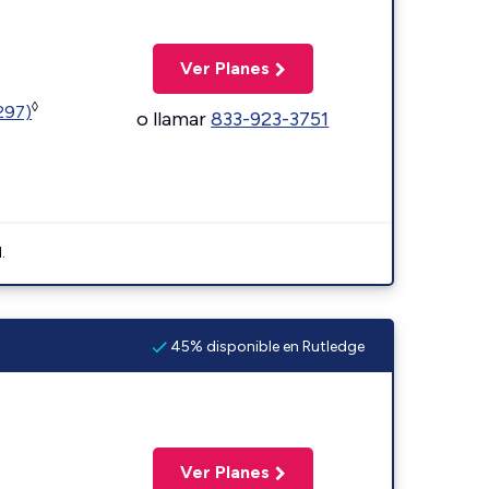
Ver Planes
◊
1297)
o llamar
833-923-3751
.
45% disponible en Rutledge
Ver Planes