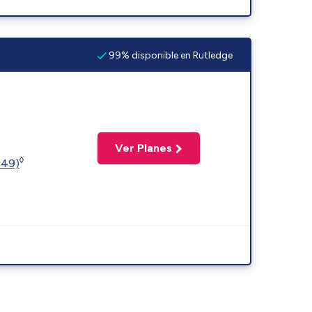
99% disponible en Rutledge
Ver Planes
◊
449)