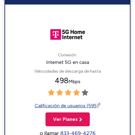
Conexión:
Internet 5G en casa
Velocidades de descarga de hasta
498
Mbps
◊
Calificación de usuarios (595)
Ver Planes
o llamar
833-469-4276