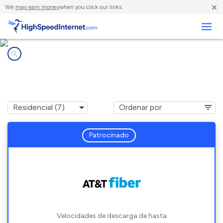
×
We
may earn money
when you click our links.
Negocios
Compañías de Internet en
Plainview, TN
Patrocinado
Velocidades de descarga de hasta